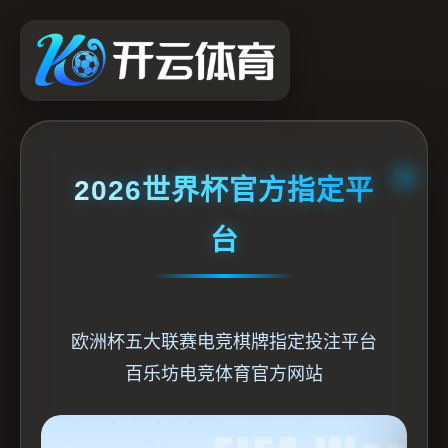
2026世界杯官方指定平
台
欧洲杯五大联赛电竞棋牌指定投注平台
百乐坊电竞体育官方网站